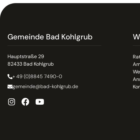
Gemeinde Bad Kohlgrub
W
Hauptstraße 29
Ra
82433 Bad Kohlgrub
Am
We
+ 49 (0)8845 7490-0
An
gemeinde@bad-kohlgrub.de
Kon