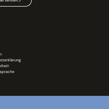
ail senden
m
tzerklärung
eiheit
sprache