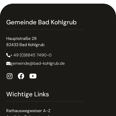
Mehr lesen
Abgrabung; Vorlage von
Unterlagen zur
genehmigungsfreien Abgrabung
Liegt ihr Abgrabungsvorhaben im
Geltungsbereich eines Bebauungsplans, der
Regelungen über die Zulässigkeit, den
Standort und die Größe der Abgrabung
enthält, kann es genehmigungsfrei sein.
Mehr lesen
Abwasser; Zahlung der