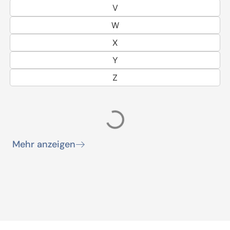
V
W
X
Y
Z
Abfallentsorgung; Mitwirkung der
Gemeinde
Landkreise können einzelne Aufgaben der
Abfallentsorgung den kreisangehörigen
Gemeinden übertragen. Die kreisangehörigen
Gemeinden unterstützen den Landkreis bei
der Durchführung von
Verwertungsmaßnahmen auf ihrem Gebiet.