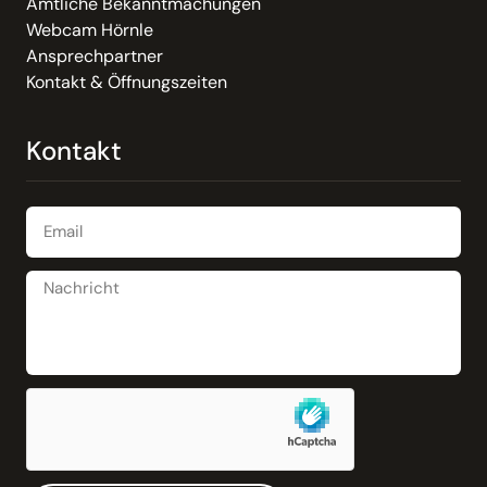
Abwassergebühren
Über (laufende) Abwassergebühren bezahlen
Sie für die Entsorgung der von Ihnen
verursachten Abwassermenge.
Mehr lesen
Abwasser; Zahlung von
Entwässerungsbeiträgen
Über Herstellungsbeiträge für die öffentliche
Entwässerungseinrichtung finanzieren Sie die
Errichtung und Bereitstellung einer solchen
Einrichtung nach dem Solidarprinzip mit.
Mehr lesen