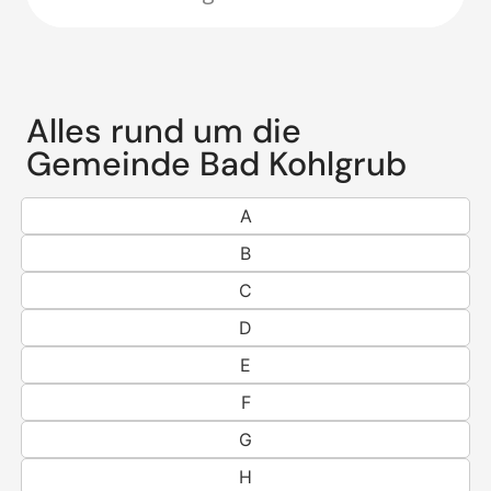
Alles rund um die
Gemeinde Bad Kohlgrub
A
B
C
D
E
F
G
H