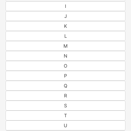
I
J
K
L
M
N
O
P
Q
R
S
T
U