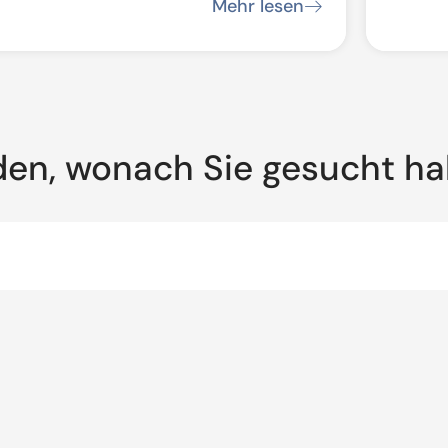
artenkirchen/Oberammergau:
Strec
Mehr lesen
auarbeiten
den, wonach Sie gesucht h