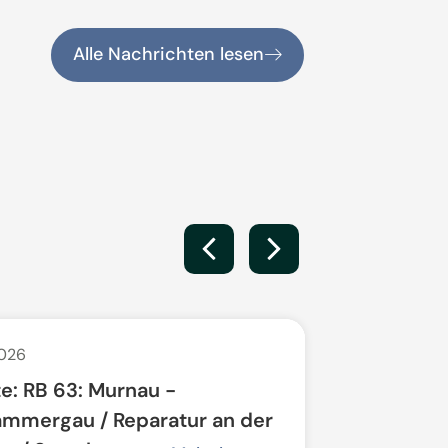
Alle Nachrichten lesen
2026
25. Juni 2026
e: RB 63: Murnau -
Kämmerin
mmergau / Reparatur an der
gesucht