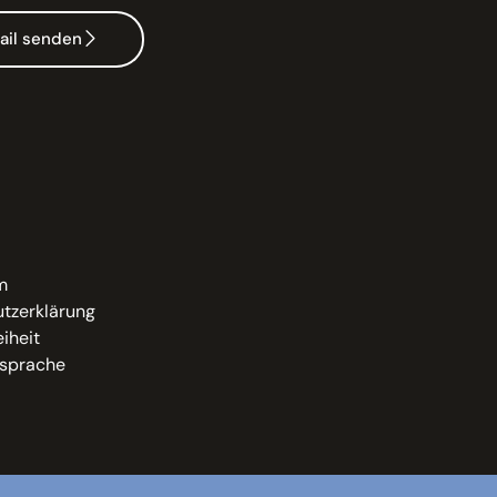
ail senden
m
tzerklärung
eiheit
sprache