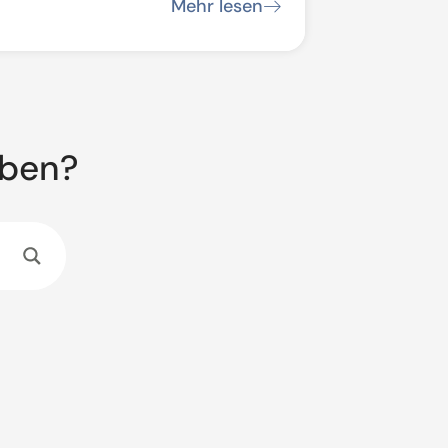
ke / Streckensperrung
Mehr lesen
aben?