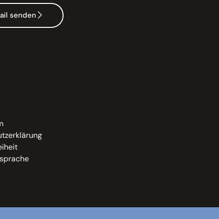
ail senden
m
tzerklärung
eiheit
sprache