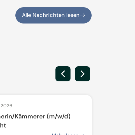
Alle Nachrichten lesen
i 2026
25. Juni 2026
erin/Kämmerer (m/w/d)
Übungsan
ht
Bundeswe