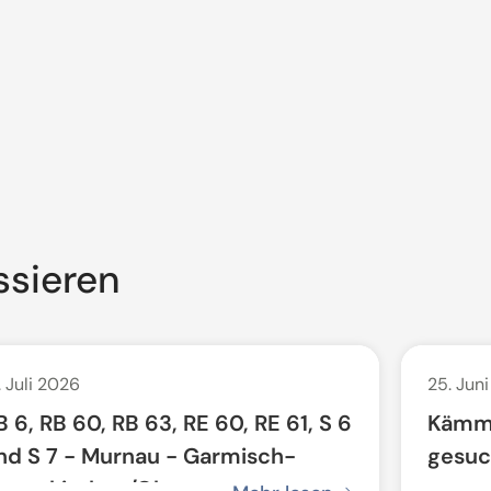
ssieren
. Juli 2026
25. Jun
B 6, RB 60, RB 63, RE 60, RE 61, S 6
Kämm
nd S 7 - Murnau - Garmisch-
gesuc
artenkirchen/Oberammergau: