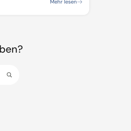
ke / Streckensperrung
Mehr lesen
aben?