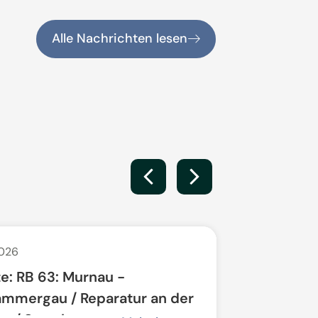
Alle Nachrichten lesen
2026
25. Juni 2026
e: RB 63: Murnau -
Kämmerin
mmergau / Reparatur an der
gesucht