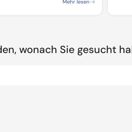
artenkirchen/Oberammergau:
Strec
Mehr lesen
auarbeiten
den, wonach Sie gesucht h