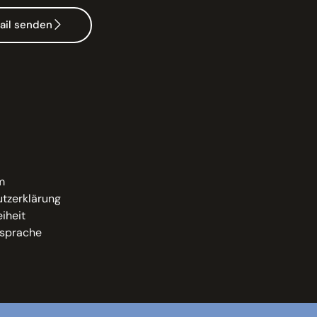
ail senden
m
tzerklärung
eiheit
sprache