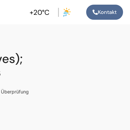
+20°C
Kontakt
es);
s
e Überprüfung