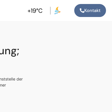
+19°C
Kontakt
ung;
ststelle der
iner