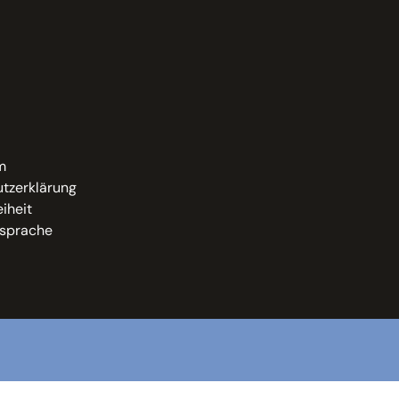
m
tzerklärung
eiheit
sprache