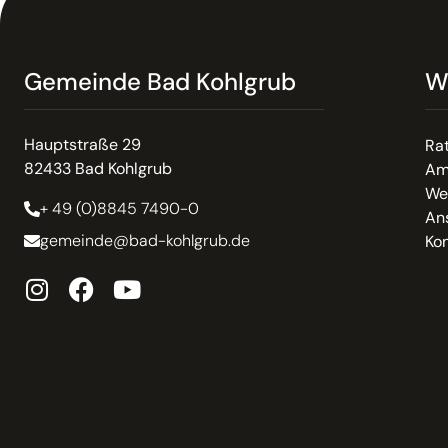
Gemeinde Bad Kohlgrub
W
Hauptstraße 29
Ra
82433 Bad Kohlgrub
Am
We
+ 49 (0)8845 7490-0
An
gemeinde@bad-kohlgrub.de
Kon