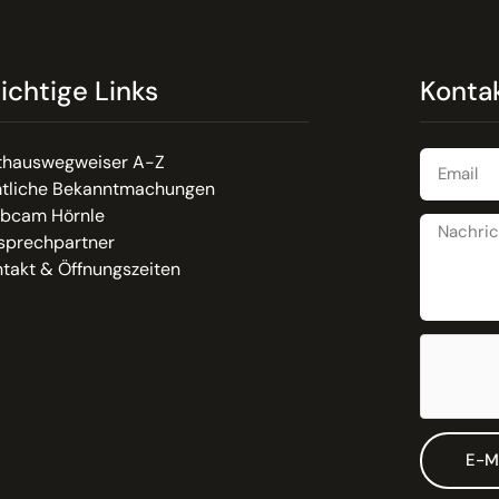
ichtige Links
Konta
thauswegweiser A-Z
tliche Bekanntmachungen
bcam Hörnle
sprechpartner
takt & Öffnungszeiten
E-M