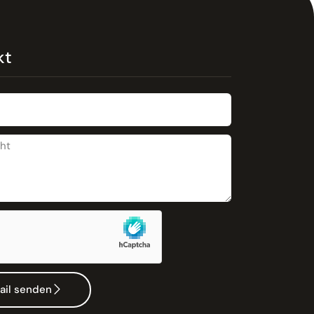
kt
ail senden