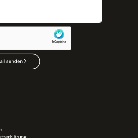
ail senden
m
tzerklärung