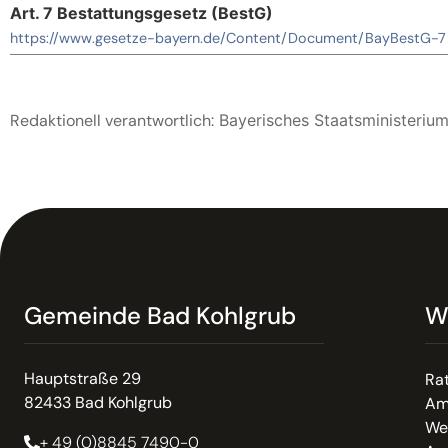
Art. 7 Bestattungsgesetz (BestG)
https://www.gesetze-bayern.de/Content/Document/BayBestG-7
Redaktionell verantwortlich:
Bayerisches Staatsministerium
Gemeinde Bad Kohlgrub
W
Hauptstraße 29
Ra
82433 Bad Kohlgrub
Am
We
+ 49 (0)8845 7490-0