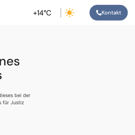
+14°C
Kontakt
ines
s
ieses bei der
 für Justiz