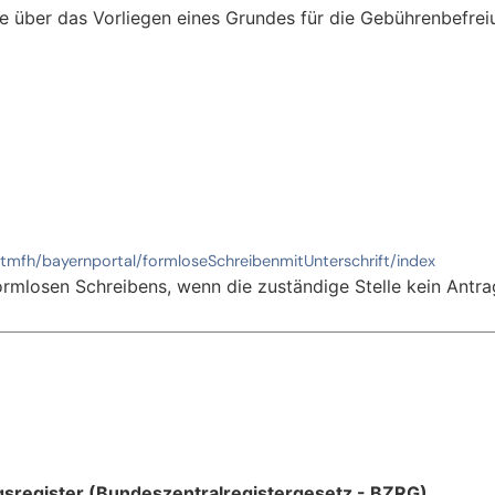
se über das Vorliegen eines Grundes für die Gebührenbefrei
/stmfh/bayernportal/formloseSchreibenmitUnterschrift/index
 formlosen Schreibens, wenn die zuständige Stelle kein Ant
gsregister (Bundeszentralregistergesetz - BZRG)